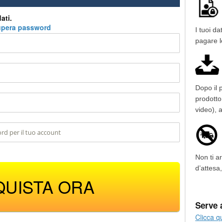
ati.
pera password
I tuoi da
pagare l
Dopo il
prodott
video), a
Non ti a
d’attesa
QUISTA ORA
Serve 
Clicca qu