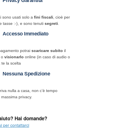
Privacy Garantita
ti sono usati solo a
fini fiscali
, cioè per
e tasse :-), e sono tenuti
segreti
.
Accesso Immediato
 pagamento potrai
scaricare subito
il
o o
visionarlo
online (in caso di audio o
 te la scelta
Nessuna Spedizione
rriva nulla a casa, non c’è tempo
, massima privacy.
aiuto? Hai domande?
i per contattarci