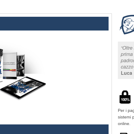
“Oltre
prima 
padron
cazzo d
Luca
Per i pa
sistemi 
online.