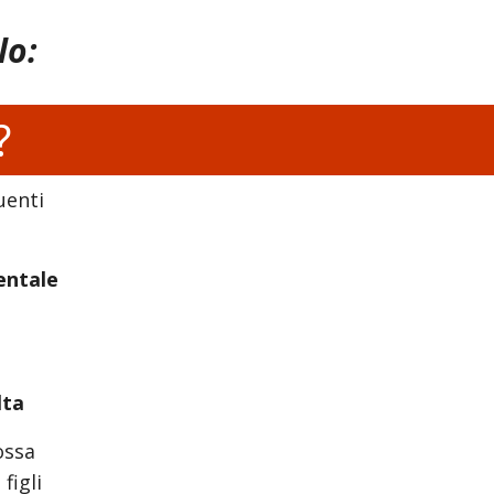
lo:
?
uenti
ntale
lta
ossa
figli