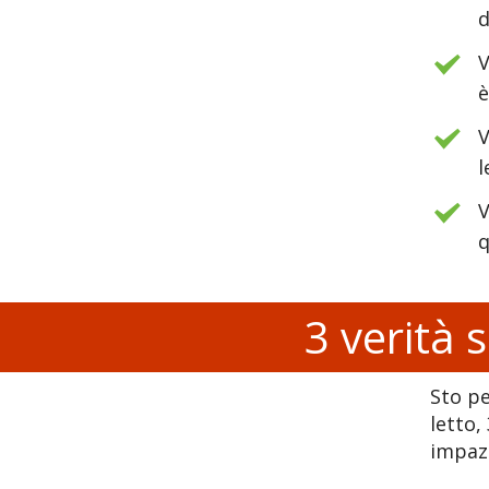
d
è
V
l
V
3 verità 
Sto pe
letto,
impazz