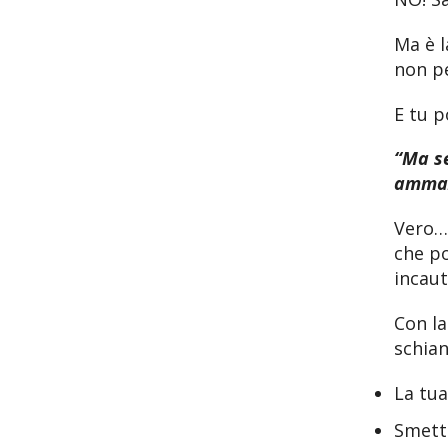
Ma è 
non p
E tu p
“Ma se
ammaz
Vero…
che p
incaut
Con la
schian
La tua
Smette