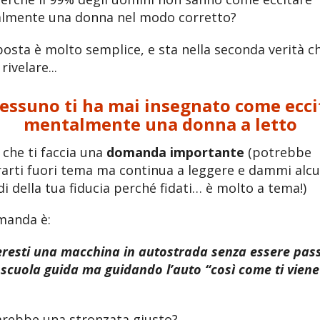
lmente una donna nel modo corretto?
posta è molto semplice, e sta nella seconda verità ch
rivelare...
Nessuno ti ha mai insegnato come ecci
mentalmente una donna a letto
 che ti faccia una
domanda importante
(potrebbe
arti fuori tema ma continua a leggere e dammi alcu
i della tua fiducia perché fidati… è molto a tema!)
manda è:
eresti una macchina in autostrada senza essere pas
 scuola guida ma guidando l’auto “così come ti viene
arebbe una stronzata giusto?