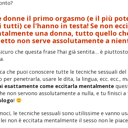
onto?
e donne il primo orgasmo (e il più po
i tutti) ce l'hanno in testa! Se non ecci
talmente una donna, tutto quello che
letto non serve assolutamente a nien
icuro che questa frase l’hai già sentita… è piuttosto
a.
ica che puoi conoscere tutte le tecniche sessuali del
per penetrarla, usare le dita, la lingua, ecc. ecc., 
ai esattamente come eccitarla mentalmente
ques
he non servono assolutamente a nulla, e tu finisci a
ologo
!
oci, le tecniche sessuali sono utilissime e vanno us
lei non è eccitata mentalmente il sesso non le piac
.