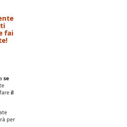
tente
ti
 fai
te!
ma
se
te
 fare
il
ate
erà per