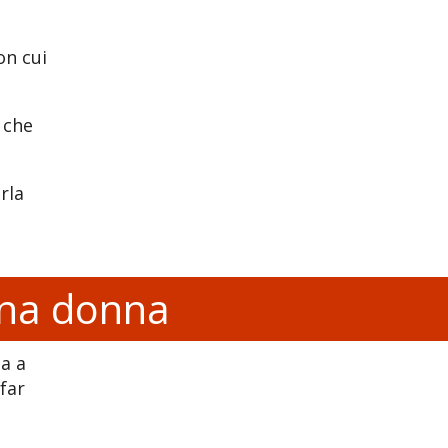
on cui
 che
rla
 una donna
na a
far