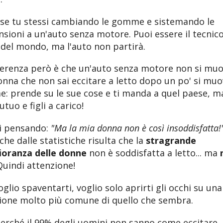
se tu stessi cambiando le gomme e sistemando le
sioni a un'auto senza motore. Puoi essere il tecnic
del mondo, ma l'auto non partirà.
ferenza però è che un'auto senza motore non si muo
nna che non sai eccitare a letto dopo un po' si mu
: prende su le sue cose e ti manda a quel paese, m
tuo e figli a carico!
ai pensando:
"Ma la mia donna non è così insoddisfatta!
che dalle statistiche risulta che la
stragrande
oranza delle donne
non è soddisfatta a letto... ma
uindi attenzione!
glio spaventarti, voglio solo aprirti gli occhi su una
zione molto più comune di quello che sembra.
perché il 99% degli uomini non sanno come eccitare