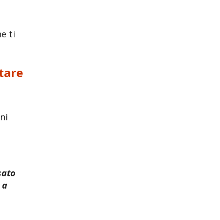
e ti
tare
ni
sato
 a