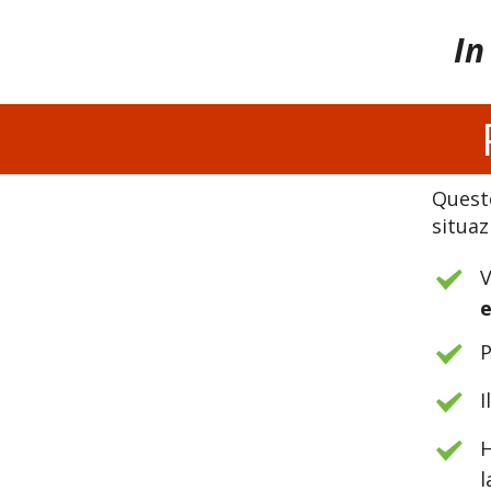
In
Ques
situaz
V
P
I
H
l