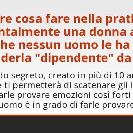
e cosa fare nella prat
ntalmente una donna a 
che nessun uomo le ha 
derla "dipendente" da
o segreto, creato in più di 10 a
 ti permetterà di scatenare gli i
arle provare emozioni così forti
uomo è in grado di farle provar