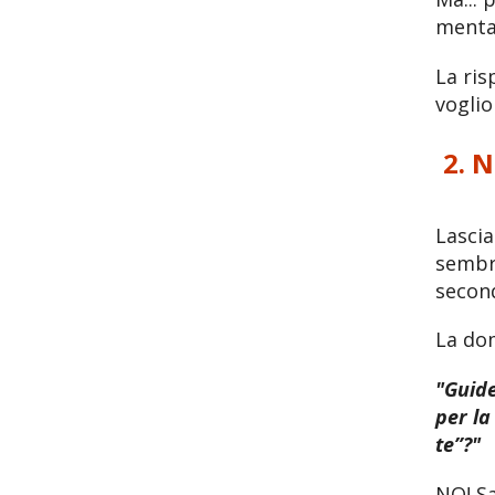
menta
La ris
voglio 
2. 
Lascia
sembr
second
La do
"Guid
per la
te”?"
NO! S