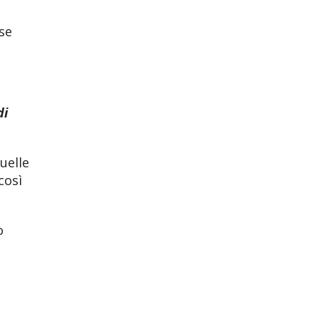
se
di
uelle
così
o