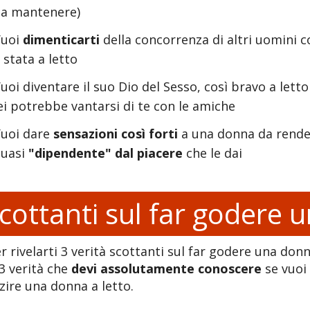
a mantenere)
Vuoi
dimenticarti
della concorrenza di altri uomini c
 stata a letto
uoi diventare il suo Dio del Sesso, così bravo a letto
ei potrebbe vantarsi di te con le amiche
uoi dare
sensazioni così forti
a una donna da rende
quasi
"dipendente" dal piacere
che le dai
scottanti sul far godere
r rivelarti 3 verità scottanti sul far godere una don
 3 verità che
devi assolutamente conoscere
se vuoi 
ire una donna a letto.