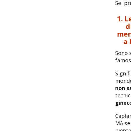
Sei pr
1. L
d
men
a 
Sono s
famos
Signif
mondo 
non s
tecnic
ginec
Capiam
MA se 
niente