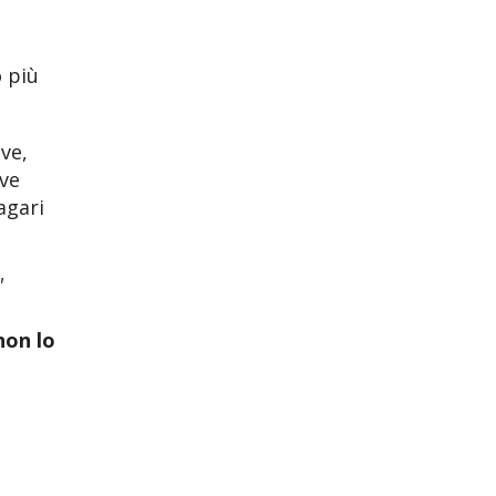
o più
ve,
ove
agari
"
non lo