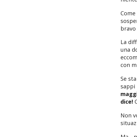
Come 
sospen
bravo 
La dif
una do
eccome
con mu
Se st
sappi 
maggi
dice!
Q
Non vo
situa
Ma... 